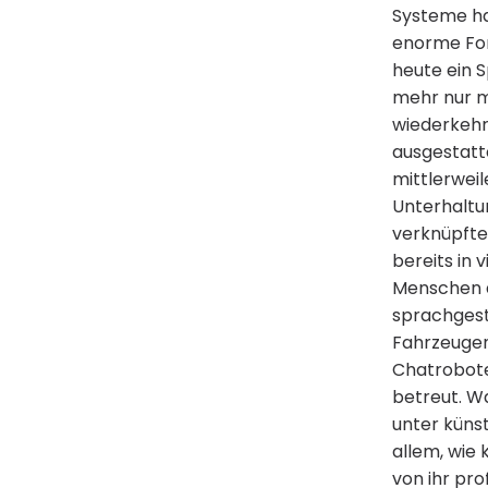
Systeme ha
enorme Fort
heute ein S
mehr nur m
wiederkeh
ausgestatt
mittlerwei
Unterhaltu
verknüpfte 
bereits in 
Menschen 
sprachgest
Fahrzeugen
Chatrobote
betreut. W
unter künst
allem, wie
von ihr pro