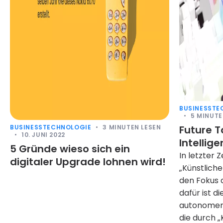
BUSINESS
TE
5
MINUTE
BUSINESS
TECHNOLOGIE
3
MINUTEN LESEN
Future T
10. JUNI 2022
Intellige
5 Gründe wieso sich ein
In letzter 
digitaler Upgrade lohnen wird!
„Künstliche
den Fokus d
dafür ist d
autonomer 
die durch „