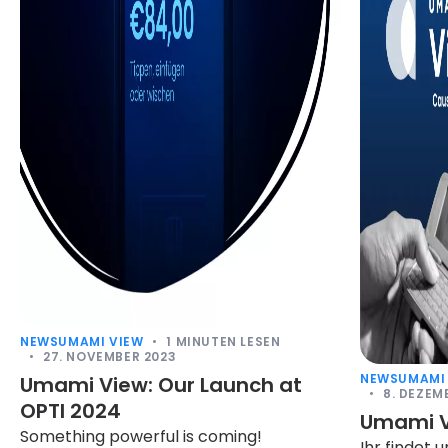
NEWS
UMAMI VIEW
1
MINUTEN LESEN
27. NOVEMBER 2023
NEWS
UMAMI
Umami View: Our Launch at
8. DEZEM
OPTI 2024
Umami V
Something powerful is coming!
Ihr findet