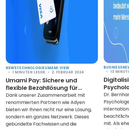
BUSINESS
NE
NEWS
TECHNOLOGIE
UMAMI VIEW
13
MINUTE
1
MINUTEN LESEN
2. FEBRUAR 2024
Digitali
Umami Pay: Sichere und
Psycholo
flexible Bezahllösung für
mit Dr. M
Optiker
Dr. Bernha
Dank unserer Zusammenarbeit mit
Psychologe
renommierten Partnern wie Adyen
internation
bieten wir Ihnen nicht nur eine Lösung,
beachtlich
sondern ein ganzes Netzwerk. Dieses
mit. Als eh
gebündelte Fachwissen und die