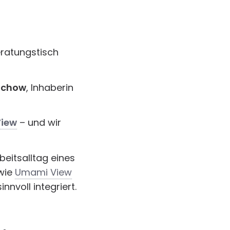
eratungstisch
ichow
, Inhaberin
View
– und wir
eitsalltag eines
 wie
Umami View
nnvoll integriert.