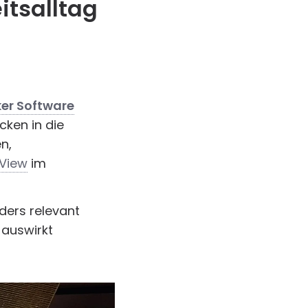
itsalltag
ker Software
cken in die
n,
View
im
ders relevant
 auswirkt