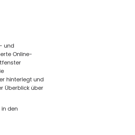
r- und
ierte Online-
tfenster
ie
r hinterlegt und
r Überblick über
 in den