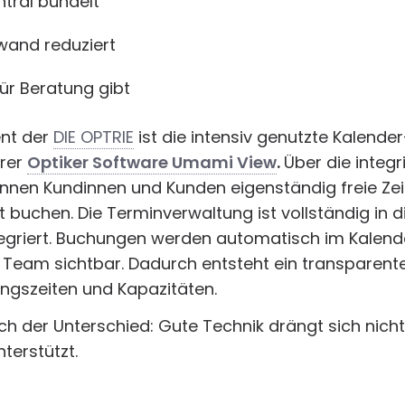
tral bündelt
and reduziert
ür Beratung gibt
ent der
DIE OPTRIE
ist die intensiv genutzte Kalende
rer
Optiker Software Umami View
.
Über die integr
nen Kundinnen und Kunden eigenständig freie Zei
 buchen. Die Terminverwaltung ist vollständig in d
egriert. Buchungen werden automatisch im Kalende
s Team sichtbar. Dadurch entsteht ein transparente
ngszeiten und Kapazitäten.
ich der Unterschied: Gute Technik drängt sich nicht
terstützt.