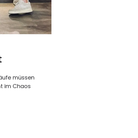
t
bläufe müssen
ht im Chaos