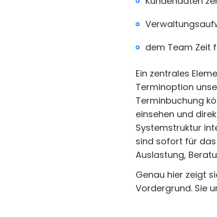
Kundendaten zen
Verwaltungsaufw
dem Team Zeit f
Ein zentrales Elem
Terminoption unse
Terminbuchung kön
einsehen und direkt
Systemstruktur int
sind sofort für da
Auslastung, Beratu
Genau hier zeigt s
Vordergrund. Sie un