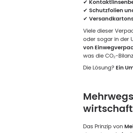
✔
Kontaktlinsenb
✔
Schutzfolien und
✔
Versandkartons 
Viele dieser Verp
oder sogar in der 
von Einwegverpac
was die CO₂-Bilanz
Die Lösung?
Ein U
Mehrwegsy
wirtschaft
Das Prinzip von
Me