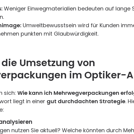
:
Weniger Einwegmaterialien bedeuten auf lange S
n.
nimage:
Umweltbewusstsein wird für Kunden imme
nehmen punkten mit Glaubwürdigkeit.
t die Umsetzung von
rpackungen im Optiker-Al
n sich:
Wie kann ich Mehrwegverpackungen erfol
ort liegt in einer
gut durchdachten Strategie
. H
e:
 analysieren
en nutzen Sie aktuell? Welche könnten durch Me