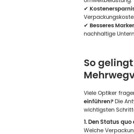
Umweltbelastung.
✔
Kostenersparnis
Verpackungskoste
✔
Besseres Marke
nachhaltige Unter
So geling
Mehrwegve
Viele Optiker frage
einführen?
Die Antw
wichtigsten Schritt
1. Den Status quo
Welche Verpackung