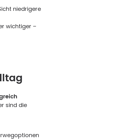
icht niedrigere
r wichtiger –
ltag
greich
ier sind die
hrwegoptionen