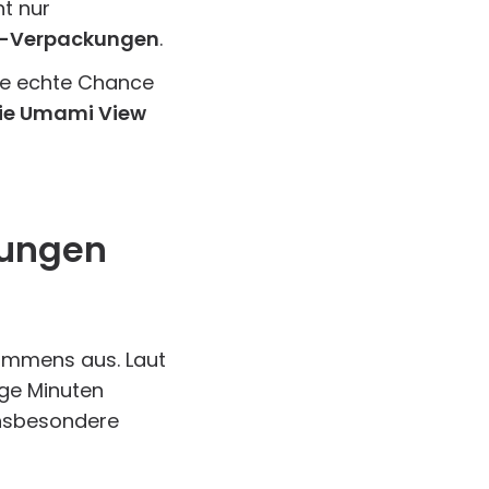
ht nur
-Verpackungen
.
ne echte Chance
wie Umami View
kungen
ommens aus. Laut
ige Minuten
insbesondere