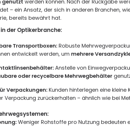
 genutzt
werden können. Nach der Rückgabe werde
et – ein Ansatz, der sich in anderen Branchen, wi
ie, bereits bewährt hat.
 in der Optikerbranche:
are Transportboxen:
Robuste Mehrwegverpackung
nen entwickelt werden, um
mehrere Versandzykl
taktlinsenbehälter:
Anstelle von Einwegverpack
aubare oder recycelbare Mehrwegbehälter
genutz
ür Verpackungen:
Kunden hinterlegen eine kleine K
r Verpackung zurückerhalten – ähnlich wie bei Me
 Mehrwegsystemen:
onung:
Weniger Rohstoffe pro Nutzung bedeuten e