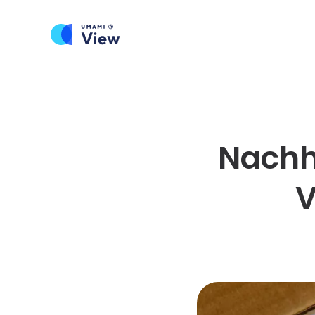
Nachha
V